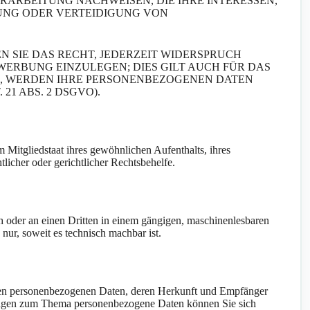
RARBEITUNG NACHWEISEN, DIE IHRE INTERESSEN,
UNG ODER VERTEIDIGUNG VON
 SIE DAS RECHT, JEDERZEIT WIDERSPRUCH
ERBUNG EINZULEGEN; DIES GILT AUCH FÜR DAS
EN, WERDEN IHRE PERSONENBEZOGENEN DATEN
1 ABS. 2 DSGVO).
Mitgliedstaat ihres gewöhnlichen Aufenthalts, ihres
icher oder gerichtlicher Rechtsbehelfe.
ich oder an einen Dritten in einem gängigen, maschinenlesbaren
nur, soweit es technisch machbar ist.
rten personenbezogenen Daten, deren Herkunft und Empfänger
Fragen zum Thema personenbezogene Daten können Sie sich