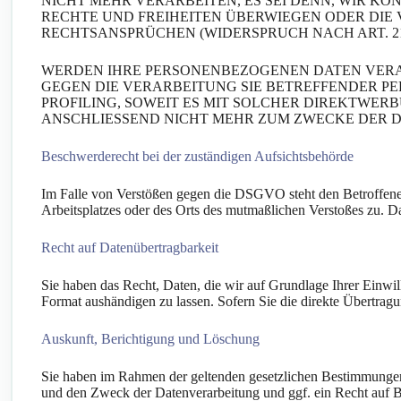
NICHT MEHR VERARBEITEN, ES SEI DENN, WIR K
RECHTE UND FREIHEITEN ÜBERWIEGEN ODER DI
RECHTSANSPRÜCHEN (WIDERSPRUCH NACH ART. 21 
WERDEN IHRE PERSONENBEZOGENEN DATEN VERAR
GEGEN DIE VERARBEITUNG SIE BETREFFENDER P
PROFILING, SOWEIT ES MIT SOLCHER DIREKTWE
ANSCHLIESSEND NICHT MEHR ZUM ZWECKE DER DI
Beschwerde­recht bei der zuständigen Aufsichts­behörde
Im Falle von Verstößen gegen die DSGVO steht den Betroffenen 
Arbeitsplatzes oder des Orts des mutmaßlichen Verstoßes zu. D
Recht auf Daten­übertrag­barkeit
Sie haben das Recht, Daten, die wir auf Grundlage Ihrer Einwill
Format aushändigen zu lassen. Sofern Sie die direkte Übertragun
Auskunft, Berichtigung und Löschung
Sie haben im Rahmen der geltenden gesetzlichen Bestimmungen 
und den Zweck der Datenverarbeitung und ggf. ein Recht auf 