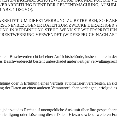
ÖNNEN ZWINGENDE SCHUTZWÜRDIGE GRÜNDE FÜR DIE VE
E VERARBEITUNG DIENT DER GELTENDMACHUNG, AUSÜB
ABS. 1 DSGVO).
BEITET, UM DIREKTWERBUNG ZU BETREIBEN, SO HABEN
ERSONENBEZOGENER DATEN ZUM ZWECKE DERARTIGER W
RBUNG IN VERBINDUNG STEHT. WENN SIE WIDERSPRECH
REKTWERBUNG VERWENDET (WIDERSPRUCH NACH ART. 2
ein Beschwerderecht bei einer Aufsichtsbehörde, insbesondere in dem 
as Beschwerderecht besteht unbeschadet anderweitiger verwaltungsrechtl
igung oder in Erfüllung eines Vertrags automatisiert verarbeiten, an s
g der Daten an einen anderen Verantwortlichen verlangen, erfolgt dies 
jederzeit das Recht auf unentgeltliche Auskunft über Ihre gespeiche
Berichtigung oder Löschung dieser Daten. Hierzu sowie zu weiteren 