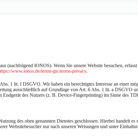
aur (nachfolgend IONOS). Wenn Sie unsere Website besuchen, erfasst 
https://www.ionos.de/terms-gtc/terms-privacy
.
. 1 lit. f DSGVO. Wir haben ein berechtigtes Interesse an einer mögl
rbeitung ausschließlich auf Grundlage von Art. 6 Abs. 1 lit. a DSGVO
 Endgerät des Nutzers (z. B. Device-Fingerprinting) im Sinne des TDD
utzung des oben genannten Dienstes geschlossen. Hierbei handelt es s
nserer Websitebesucher nur nach unseren Weisungen und unter Einhalt