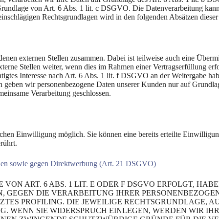
f Grundlage von Art. 6 Abs. 1 lit. c DSGVO. Die Datenverarbeitung kann
 einschlägigen Rechtsgrundlagen wird in den folgenden Absätzen dieser
edenen externen Stellen zusammen. Dabei ist teilweise auch eine Überm
rne Stellen weiter, wenn dies im Rahmen einer Vertragserfüllung erforde
igtes Interesse nach Art. 6 Abs. 1 lit. f DSGVO an der Weitergabe ha
n geben wir personenbezogene Daten unserer Kunden nur auf Grundlage 
emeinsame Verarbeitung geschlossen.
chen Einwilligung möglich. Sie können eine bereits erteilte Einwilligu
rührt.
ällen sowie gegen Direktwerbung (Art. 21 DSGVO)
 ART. 6 ABS. 1 LIT. E ODER F DSGVO ERFOLGT, HABEN
N, GEGEN DIE VERARBEITUNG IHRER PERSONENBEZOGEN
ZTES PROFILING. DIE JEWEILIGE RECHTSGRUNDLAGE, A
G. WENN SIE WIDERSPRUCH EINLEGEN, WERDEN WIR I